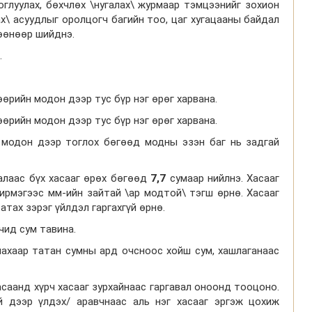
глуулах, бөхчлөх \нугалах\ журмаар тэмцээнийг зохион
ах\ асуудлыг оролцогч багийн тоо, цаг хугацааны байдал
гөөнөөр шийднэ.
.
өөрийн модон дээр тус бүр нэг өрөг харвана.
өөрийн модон дээр тус бүр нэг өрөг харвана.
йн модон дээр тоглох бөгөөд модны эзэн баг нь задгай
талаас бүх хасааг өрөх бөгөөд
7,7
сумаар нийлнэ. Хасааг
ирмэгээс мм-ийн зайтай \ар модтой\ тэгш өрнө. Хасааг
атах зэрэг үйлдэл гаргахгүй өрнө.
чид сум тавина.
лахаар татан сумны ард очсноос хойш сум, хашлаганаас
асаанд хүрч хасааг зурхайнаас гаргавал оноонд тооцоно.
й дээр үлдэх/ аравчнаас аль нэг хасааг эргэж цохиж