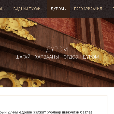
ЭН
БИДНИЙ ТУХАЙ
ДҮРЭМ
БАГ ХАРВААЧИД
ДҮРЭМ
ШАГАЙН ХАРВААНЫ НЭГДСЭН ДҮРЭМ
м
рын 27-ны өдрийн ээлжит хурлаар шинэчлэн батлав.