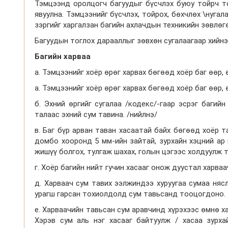
Тэмцээнд оролцогч багуудыг бүсчлэх буюу тойрч то
явуулна. Тэмцээнийг бүсчлэх, тойрох, бөхчлөх \нугал
зэргийг харгалзан багийн ахлачдын техникийн зөвлө
Багуудын тоглох дарааллыг зөвхөн сугалаагаар хийнэ
Багийн харваа
а. Тэмцээнийг хоёр өрөг харвах бөгөөд хоёр баг өөр, 
а. Тэмцээнийг хоёр өрөг харвах бөгөөд хоёр баг өөр, 
б. Эхний өргийг сугалаа /кодекс/-гаар эсрэг баги
талаас эхний сум тавина. /нийлнэ/
в. Баг бүр арван таван хасаатай байх бөгөөд хоёр 
домбо хооронд 5 мм-ийн зайтай, зурхайн хэцний ар 
жишүү болгох, тулгаж шахах, голын цэгээс холдуулж т
г. Хоёр багийн нийт гучин хасааг онож дуустал харваа
д. Харваач сум тавих ээлжиндээ хуруугаа сумаа няс
урагш гарсан тохиолдолд сум тавьсанд тооцогдоно.
е. Харваачийн тавьсан сум аравчинд хүрэхээс өмнө х
Хэрэв сум аль нэг хасааг байтуулж / хасаа зурха