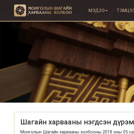
МЭДЭЭ
ТЭМЦЭ
Шагайн харвааны нэгдсэн дүрэ
Монголын Шагайн харвааны холбооны 2018 оны 05 са