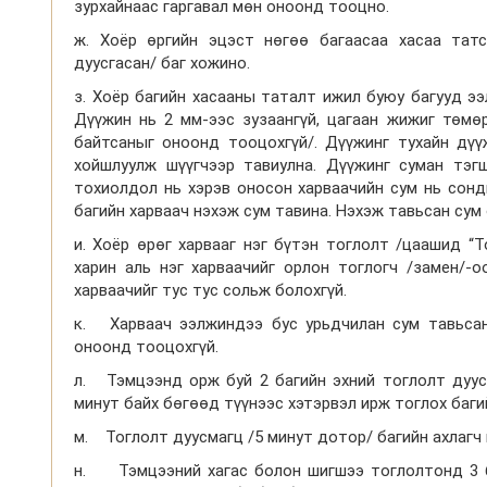
зурхайнаас гаргавал мөн оноонд тооцно.
ж. Хоёр өргийн эцэст нөгөө багаасаа хасаа тат
дуусгасан/ баг хожино.
з. Хоёр багийн хасааны таталт ижил буюу багууд э
Дүүжин нь 2 мм-ээс зузаангүй, цагаан жижиг төмө
байтсаныг оноонд тооцохгүй/. Дүүжинг тухайн дүү
хойшлуулж шүүгчээр тавиулна. Дүүжинг суман тэг
тохиолдол нь хэрэв оносон харваачийн сум нь сонд
багийн харваач нэхэж сум тавина. Нэхэж тавьсан сум
и. Хоёр өрөг харвааг нэг бүтэн тоглолт /цаашид “Т
харин аль нэг харваачийг орлон тоглогч /замен/-о
харваачийг тус тус сольж болохгүй.
к. Харваач ээлжиндээ бус урьдчилан сум тавьсан
оноонд тооцохгүй.
л. Тэмцээнд орж буй 2 багийн эхний тоглолт дуус
минут байх бөгөөд түүнээс хэтэрвэл ирж тоглох баг
м. Тоглолт дуусмагц /5 минут дотор/ багийн ахлагч
н. Тэмцээний хагас болон шигшээ тоглолтонд 3 б