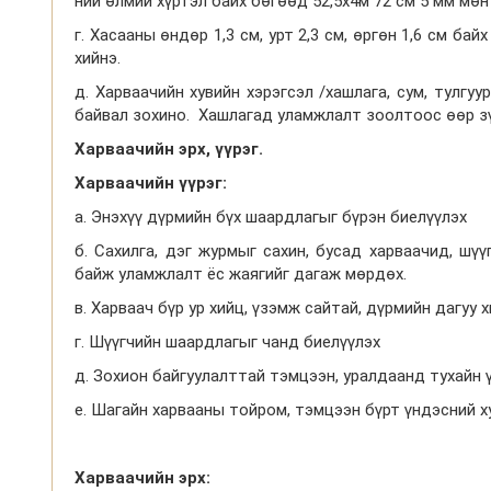
ний өлмий хүртэл байх бөгөөд 52,5х4м 72 см 5 мм мөн
г. Хасааны өндөр 1,3 см, урт 2,3 см, өргөн 1,6 см бай
хийнэ.
д. Харваачийн хувийн хэрэгсэл /хашлага, сум, тулгуу
байвал зохино. Хашлагад уламжлалт зоолтоос өөр зүйл
Харваачийн
эрх
,
үүрэг
.
Харваачийн
үүрэг
:
а. Энэхүү дүрмийн бүх шаардлагыг бүрэн биелүүлэх
б. Сахилга, дэг журмыг сахин, бусад харваачид, шүү
байж уламжлалт ёс жаягийг дагаж мөрдөх.
в. Харваач бүр ур хийц, үзэмж сайтай, дүрмийн дагуу 
г. Шүүгчийн шаардлагыг чанд биелүүлэх
д. Зохион байгуулалттай тэмцээн, уралдаанд тухайн ү
е. Шагайн харвааны тойром, тэмцээн бүрт үндэсний х
Харваачийн
эрх
: