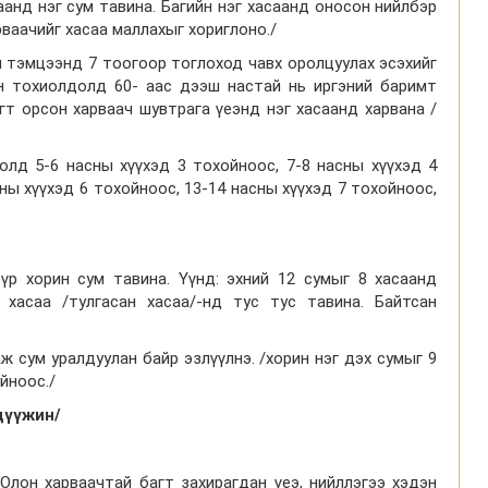
анд нэг сум тавина. Багийн нэг хасаанд оносон нийлбэр
рваачийг хасаа маллахыг хориглоно./
 тэмцээнд 7 тоогоор тоглоход чавх оролцуулах эсэхийг
н тохиолдолд 60- аас дээш настай нь иргэний баримт
т орсон харваач шувтрага үеэнд нэг хасаанд харвана /
олд 5-6 насны хүүхэд 3 тохойноос, 7-8 насны хүүхэд 4
ны хүүхэд 6 тохойноос, 13-14 насны хүүхэд 7 тохойноос,
бүр хорин сум тавина. Үүнд: эхний 12 сумыг 8 хасаанд
 хасаа /тулгасан хасаа/-нд тус тус тавина. Байтсан
ж сум уралдуулан байр эзлүүлнэ. /хорин нэг дэх сумыг 9
йноос./
дүүжин/
 Олон харваачтай багт захирагдан үеэ, нийллэгээ хэдэн