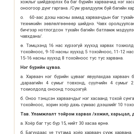
хожлыг шийдвэрлэх ба баг бүрийн харваачид нэг хаса
оноогоор дүнг гаргана. /Сум уралдуулж буй багийн ха
о. 60-аас дээш насны ахмад харваачдын баг тухайн
техникийн зөвлөлгөөнөөр шийднэ. Чавх оролцуулса
бичгээр нотлогдсон тухайн багийн батламж мэдүүлэг
чавхдана/.
ө. Тэмцээнд 16 нас хүрээгүй хүүхэд харвах тохиолд
тохойноос, 9-10 насны хүүхэд 5 тохойноос, 11-12 нас
15-16 насны хүүхэд 8 тохойноос тус тус харвана.
Нэг
бүрийн
цуваа
.
а. Харваач нэг бүрийн цувааг явуүлахдаа харваач 
,дараагийн 4 сумыг товхонд, сүүлчийн 4 сумыг 2
тохиолдолд оноонд тооцохгүй.
б. Оноо тэнцсэн харваачдыг нэг хасаанд тохой сунга
тохойноос,
хорин хоёр дахь сумаас дээшхийг 10 тохо
Тав. Уламжлалт тойром харвах /хожил, харьцал, 
а. Хоёр баг тус бүр 15, нийт 30 хасаа өрнө.
б. Багуудаас үе тутамд хоёр харваач сууж харвана.