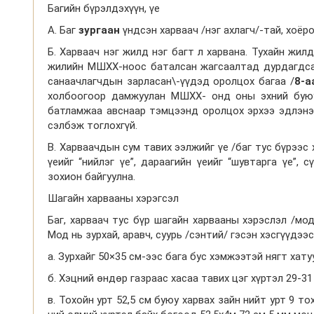
Багийн бүрэлдэхүүн, үе
А. Баг
зургаан
үндсэн харваач /нэг ахлагч/-тай, хоё
Б. Харваач нэг жилд нэг багт л харвана. Тухайн жилд
жилийн МШХХ-ноос баталсан жагсаалтад дурдагдса
санаачлагчдын зарласан\-үүдэд оролцох багаа /
8-
а
холбоогоор дамжуулан МШХХ- онд оны эхний буюу
батламжаа авснаар тэмцээнд оролцох эрхээ эдлэнэ.
сэлбэж тоглохгүй.
В. Харваачдын сум тавих ээлжийг үе /баг тус бүрээс 
үеийг “нийлэг үе”, дараагийн үеийг “шувтарга үе”, 
зохион байгуулна.
Шагайн харвааны хэрэгсэл
Баг, харваач тус бүр шагайн харвааны хэрэслэл /мод,
Мод нь зурхай, аравч, суурь /сэнтий/ гэсэн хэсгүүдээ
а. Зурхайг 50×35 см-ээс бага бус хэмжээтэй нягт хату
б. Хэцний өндөр газраас хасаа тавих цэг хүртэл 29-31
в. Тохойн урт 52,5 см буюу харвах зайн нийт урт 9 то