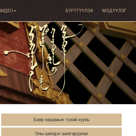
ВИДЕО
БҮРТГҮҮЛЭХ
МЭДҮҮЛЭГ
Баяр наадмын тухай хууль
Оны шилдэг шалгаруулах