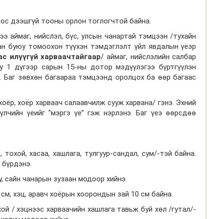
роос дээшгүй тооны орлон тоглогчтой байна.
ээ аймаг, нийслэл, бүс, улсын чанартай тэмцээн /тухайн
н буюу томоохон түүхэн тэмдэглэлт үйл явдалын үеэр
ас
илүүгүй
харваачтайгаар
/ аймаг, нийслэлийн салбар
 1 дүгээр сарын 15-ны дотор мэдүүлэгээ бүртгүүлэн
 Баг зөвхөн багаараа тэмцээнд оролцох ба өөр багаас
хоёр, хоёр харваач салаавчилж сууж харвана/ гэнэ. Эхний
сүүлчийн үеийг “мэргэ үе” гэж нэрлэнэ. Баг үеэ өөрсдөө
 тохой, хасаа, хашлага, тулгуур-сандал, сум/-тэй байна.
с бүрдэнэ.
у, сайн чанарын зузаан модоор хийнэ.
 см, хэц, аравч хоёрын хоорондын зай 10 см байна.
хой / хэцнээс харваачийн хашлага тавьж буй хөл /гутал/-