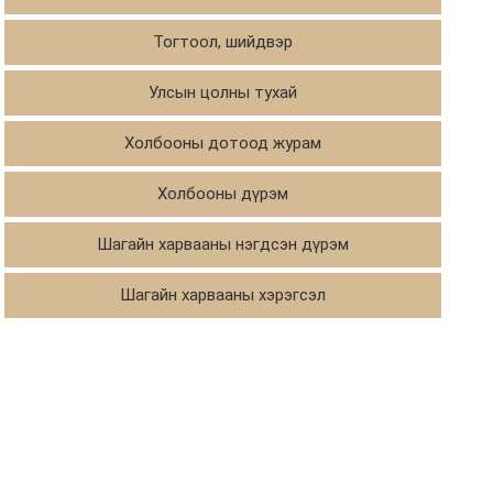
Тогтоол, шийдвэр
Улсын цолны тухай
Холбооны дотоод журам
Холбооны дүрэм
Шагайн харвааны нэгдсэн дүрэм
Шагайн харвааны хэрэгсэл