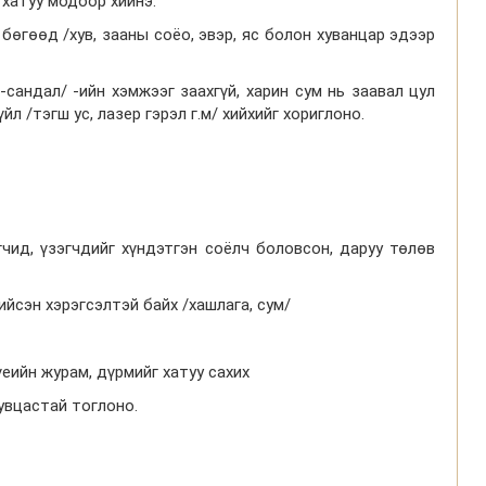
 хатуу модоор хийнэ.
х бөгөөд /хув, зааны соёо, эвэр, яс болон хуванцар эдээр
р-сандал/ -ийн хэмжээг заахгүй, харин сум нь заавал цул
 /тэгш ус, лазер гэрэл г.м/ хийхийг хориглоно.
гчид, үзэгчдийг хүндэтгэн соёлч боловсон, даруу төлөв
хийсэн хэрэгсэлтэй байх /хашлага, сум/
еийн журам, дүрмийг хатуу сахих
увцастай тоглоно.