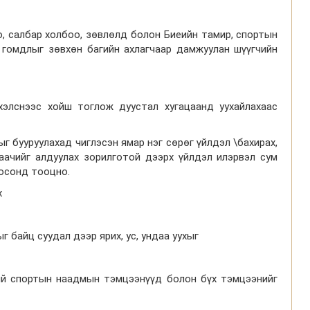
, салбар холбоо, зөвлөлд болон Биеийн тамир, спортын
 гомдлыг зөвхөн багийн ахлагчаар дамжуулан шүүгчийн
хэлснээс хойш тоглож дуустал хугацаанд уухайлахаас
г бууруулахад чиглэсэн ямар нэг сөрөг үйлдэл \бахирах,
рваачийг алдуулах зорилготой дээрх үйлдэл илэрвэл сум
носонд тооцно.
х
 байц суудал дээр ярих, ус, ундаа уухыг
ий спортын наадмын тэмцээнүүд болон бүх тэмцээнийг