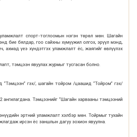
уламжлалт спорт-тоглоомын нэгэн төрөл мөн. Шагайн
нд бие бялдар, гоо сайхны хүмүүжил олгох, эрүүл мэнд,
ч, ахмад үеэ хүндэтгэх уламжлалт ёс, жаягийг өвлүүлэх
лапт, тэмцээн явуулах журмыг тусгасан болно.
 “Тэмцээн” гэх/, шагайн тойром /цаашид “Тойром” гэх/
 2 ангилагдана. Тэмцээнийг “Шагайн харвааны тэмцээний
энүүдийн эртний уламжлалт хэлбэр мөн. Тойрмыг тухайн
мжлагдаж ирсэн ёс заншлын дагуу зохион явуулна.