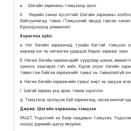
а. Шагайн харвааны тэмцээнд орох.
б. Өөрийн санал хүсэлтийг Шагайн харвааны холбоо
байгууллагад тавих /Тэмцээний явцад гарсан санал
бүрэлдэхүүнд уламжлах/
Хориглох
зүйл
:
а. Нэг багийн харваачид тухайн багтай тэмцээн э
өөрөөр нэг нь нөгөөгөө удирдах барил, харвааг заах.
б. Нөгөө багийн харваачдийг суудлаар шахах, амжилты
орилох, хашгирах г.м\ хийх. Хэрэв эсрэг багийн ха
тавих гэж байгаа харваачийг сумыг нь тавиулалгүй о
в. Нөгөө багийн харваачийн сумыг өөрт нь шидэж өгө
г. Шагай харвах үед архи, тамхи хэрэглэх
д. Тэмцээнд оролцож буй харваачид, хасаа маллагчдыг
Дөрөв. Шагайн харвааны тэмцээн
УАШТ, Үндэсний их баяр наадмын тэмцээн, Үндэсн
энэхүү дүрмийн дагуу явуулна.