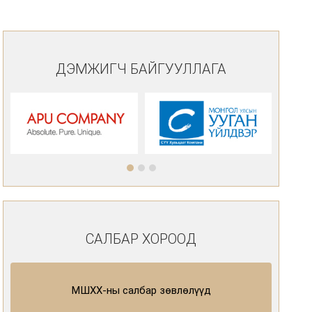
ДЭМЖИГЧ БАЙГУУЛЛАГА
САЛБАР ХОРООД
МШХХ-ны салбар зөвлөлүүд
Д