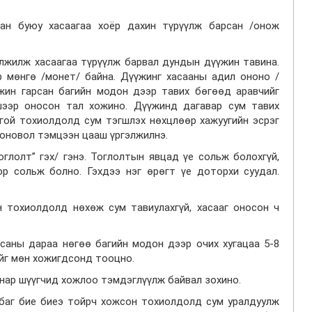
сан буюу хасаагаа хоёр дахин түрүүлж барсан /онож
элжилж хасаагаа түрүүлж барвал дундын дүүжин тавина.
р мөнгө /монет/ байна. Дүүжинг хасааны адил ононо /
жин гарсан багийн модон дээр тавих бөгөөд аравчийг
шээр оносон тал хожино. Дүүжинд дагавар сум тавих
гой тохиолдолд сум тэгшлэх нөхцлөөр хажуугийн эсрэг
 оновол тэмцээн цааш үргэлжилнэ.
оглолт” гэх/ гэнэ. Тоглолтын явцад үе сольж болохгүй,
ор сольж болно. Гэхдээ нэг өрөгт үе доторхи суудал.
 тохиолдолд нөхөж сум тавиулахгүй, хасааг оносон ч
саны дараа нөгөө багийн модон дээр очих хугацаа 5-8
ийг мөн хожигдсонд тооцно.
 нар шүүгчид хожлоо тэмдэглүүлж байвал зохино.
аг бие биеэ тойрч хожсон тохиолдолд сум уралдуулж