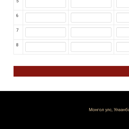
5
6
7
8
Монгол улс, Улаанб