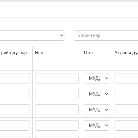
трийн дугаар
Нас
Цол
Утасны ду