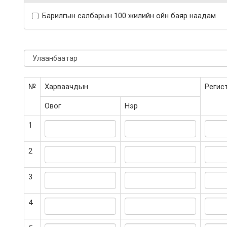
Барилгын салбарын 100 жилийн ойн баяр наадам
№
Харваачдын
Регис
Овог
Нэр
1
2
3
4