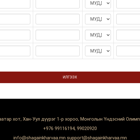
ИЛГЭЭХ
аатар хот, Хан-Уул дүүрэг 1-р хороо, Монголын Үндэсний Олим
+976 99116194, 99020920
info@shagainkharvaa.mn support@shagainkharvaa.mn