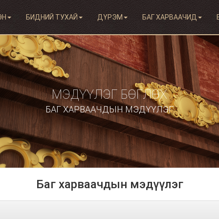
ЭН
БИДНИЙ ТУХАЙ
ДҮРЭМ
БАГ ХАРВААЧИД
МЭДҮҮЛЭГ БӨГЛӨХ
БАГ ХАРВААЧДЫН МЭДҮҮЛЭГ
Баг харваачдын мэдүүлэг