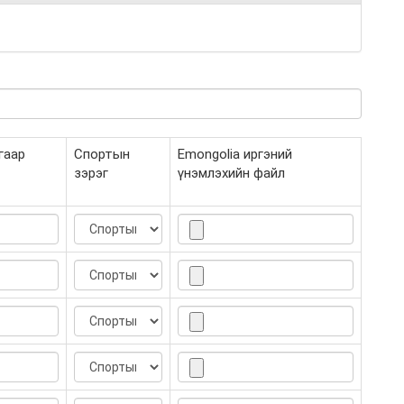
гаар
Спортын
Emongolia иргэний
зэрэг
үнэмлэхийн файл