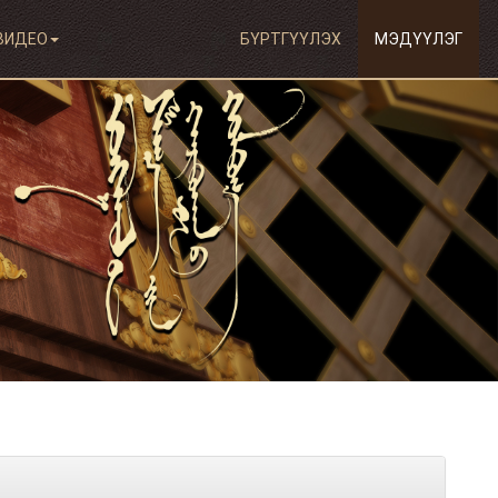
ВИДЕО
БҮРТГҮҮЛЭХ
МЭДҮҮЛЭГ