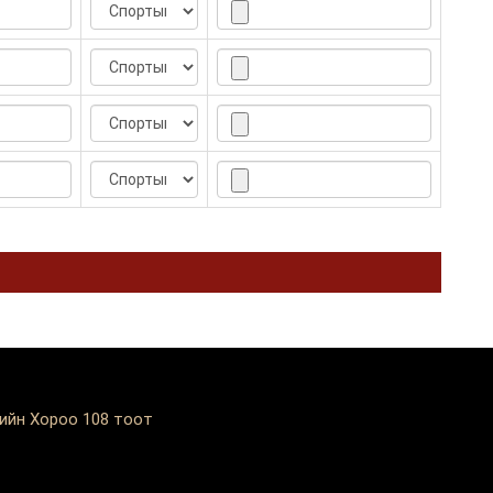
пийн Хороо 108 тоот