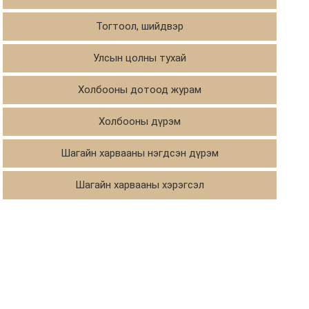
Тогтоол, шийдвэр
Улсын цолны тухай
Холбооны дотоод журам
Холбооны дүрэм
Шагайн харвааны нэгдсэн дүрэм
Шагайн харвааны хэрэгсэл