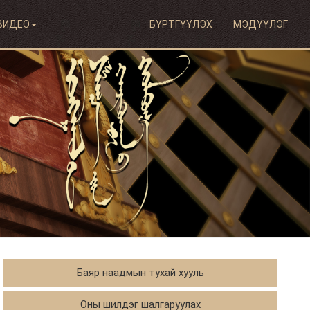
ВИДЕО
БҮРТГҮҮЛЭХ
МЭДҮҮЛЭГ
Баяр наадмын тухай хууль
Оны шилдэг шалгаруулах