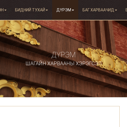
ЭН
БИДНИЙ ТУХАЙ
ДҮРЭМ
БАГ ХАРВААЧИД
ДҮРЭМ
ШАГАЙН ХАРВААНЫ ХЭРЭГСЭЛ