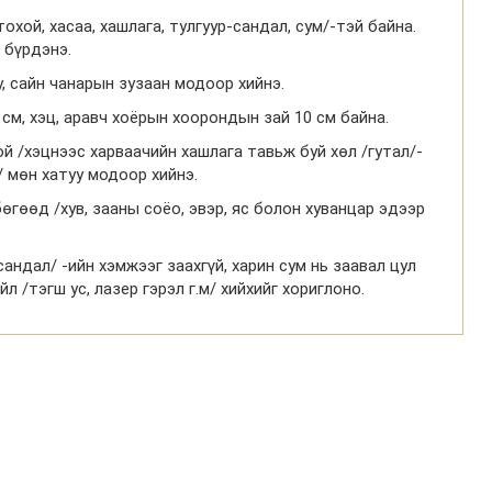
охой, хасаа, хашлага, тулгуур-сандал, сум/-тэй байна.
с бүрдэнэ.
у, сайн чанарын зузаан модоор хийнэ.
 см, хэц, аравч хоёрын хоорондын зай 10 см байна.
хой /хэцнээс харваачийн хашлага тавьж буй хөл /гутал/-
/ мөн хатуу модоор хийнэ.
 бөгөөд /хув, зааны соёо, эвэр, яс болон хуванцар эдээр
сандал/ -ийн хэмжээг заахгүй, харин сум нь заавал цул
 /тэгш ус, лазер гэрэл г.м/ хийхийг хориглоно.