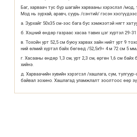
Баг, харваач тус бүр шагайн харвааны хэрэслэл /мод, т
Мод нь зурхай, аравч, суурь /сэнтий/ гэсэн хэсгүүдээ
а. Зурхайг 50х35 см-ээс бага бус хэмжээтэй нягт хату
б. Хэцний өндөр газраас хасаа тавих цэг хүртэл 29-31
в. Тохойн урт 52,5 см буюу харвах зайн нийт урт 9 то
ний өлмий хүртэл байх бөгөөд /52,5х9= 4 м 72 см 5 мм
г. Хасааны өндөр 1,3 см, урт 2,3 см, өргөн 1,6 см байх
хийнэ.
д. Харваачийн хувийн хэрэгсэл /хашлага, сум, тулгуур-
байвал зохино. Хашлагад уламжлалт зоолтоос өөр зүйл