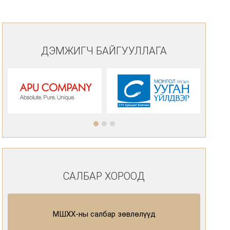
ДЭМЖИГЧ БАЙГУУЛЛАГА
САЛБАР ХОРООД
МШХХ-ны салбар зөвлөлүүд
Д