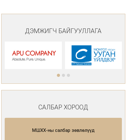
ДЭМЖИГЧ БАЙГУУЛЛАГА
САЛБАР ХОРООД
МШХХ-ны салбар зөвлөлүүд
Д