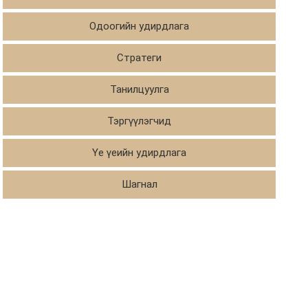
Одоогийн удирдлага
Стратеги
Танилцуулга
Тэргүүлэгчид
Үе үеийн удирдлага
Шагнал