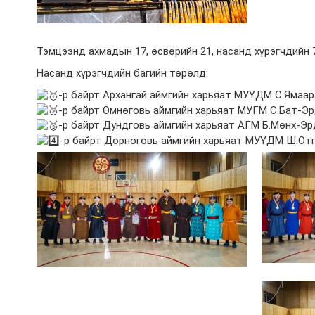
Тэмцээнд ахмадын 17, өсвөрийн 21, насанд хүрэгчдийн 
Насанд хүрэгчдийн багийн төрөлд:
-р байрт Архангай аймгийн харьяат МУҮДМ С.Ямаар
-р байрт Өмнөговь аймгийн харьяат МУГМ С.Бат-Эр
-р байрт Дундговь аймгийн харьяат АГМ Б.Мөнх-Эр
-р байрт Дорноговь аймгийн харьяат МУҮДМ Ш.Отг