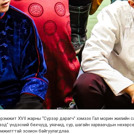
рэмжит XVII жарны “Сүрээр дарагч” хэмээх Гал морин жилийн с
эзэд” үндэсний бөхчүүд, уяачид, сур, шагайн харваачдын нөхөр
амжилттай зохион байгуулагдлаа.