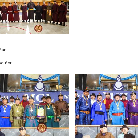
баг
бо баг