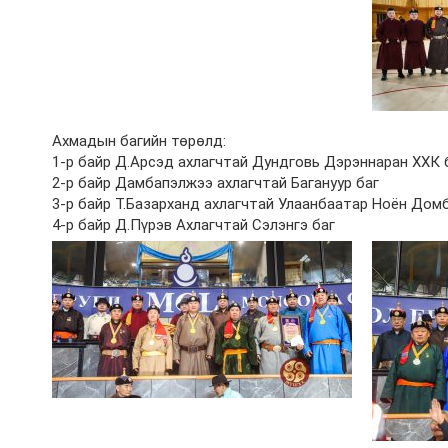
Ахмадын багийн төрөлд:
1-р байр Д.Арсэд ахлагчтай Дундговь Дэрэннаран ХХК 
2-р байр Дамбапэлжээ ахлагчтай Багануур баг
3-р байр Т.Базарханд ахлагчтай Улаанбаатар Ноён Дом
4-р байр Д.Пүрэв Ахлагчтай Сэлэнгэ баг