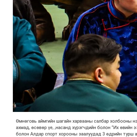
Өмнөговь аймгийн шагайн харвааны салбар холбооны нэ
ахмад, өсөвөр үе, ,насанд хүрэгчдийн болон “Их өвийн 
болон Алдар спорт хорооны заалуудад 3 өдрийн турш 