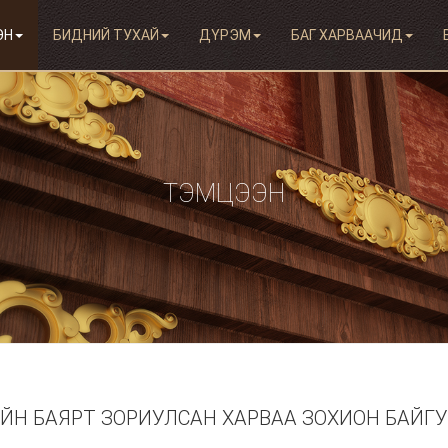
ЭН
БИДНИЙ ТУХАЙ
ДҮРЭМ
БАГ ХАРВААЧИД
ТЭМЦЭЭН
ЙН БАЯРТ ЗОРИУЛСАН ХАРВАА ЗОХИОН БАЙГ