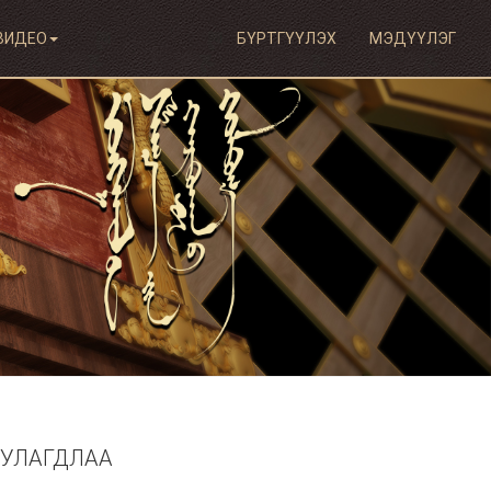
ВИДЕО
БҮРТГҮҮЛЭХ
МЭДҮҮЛЭГ
УУЛАГДЛАА