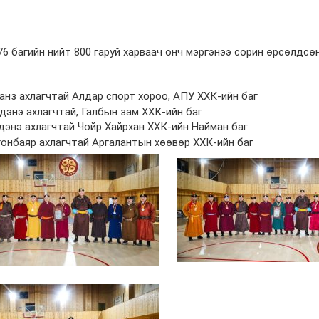
76 багийн нийт 800 гаруй харваач онч мэргэнээ сорин өрсөлдсө
анз ахлагчтай Алдар спорт хороо, АПУ ХХК-ийн баг
дэнэ ахлагчтай, Галбын зам ХХК-ийн баг
дэнэ ахлагчтай Чойр Хайрхан ХХК-ийн Найман баг
онбаяр ахлагчтай Аргалантын хөөвөр ХХК-ийн баг