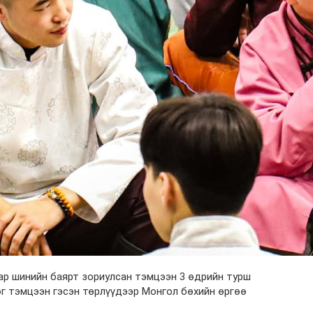
ар шинийн баярт зориулсан тэмцээн 3 өдрийн турш
сөг тэмцээн гэсэн төрлүүдээр Монгол бөхийн өргөө