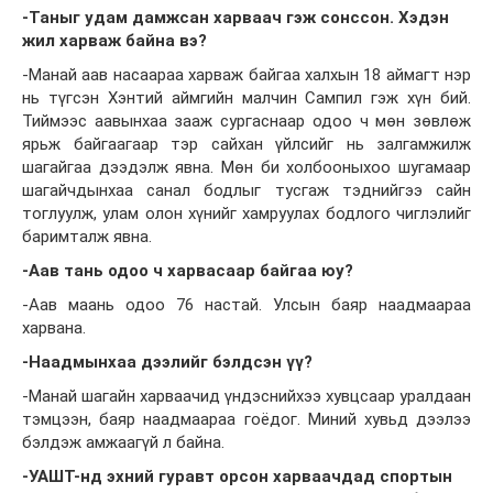
-Таныг удам дамжсан харваач гэж сонссон. Хэдэн
жил харваж байна вэ?
-Манай аав насаараа харваж байгаа халхын 18 аймагт нэр
нь түгсэн Хэнтий аймгийн малчин Сампил гэж хүн бий.
Тиймээс аавынхаа зааж сургаснаар одоо ч мөн зөвлөж
ярьж байгаагаар тэр сайхан үйлсийг нь залгамжилж
шагайгаа дээдэлж явна. Мөн би холбооныхоо шугамаар
шагайчдынхаа санал бодлыг тусгаж тэднийгээ сайн
тоглуулж, улам олон хүнийг хамруулах бодлого чиглэлийг
баримталж явна.
-Аав тань одоо ч харвасаар байгаа юу?
-Аав маань одоо 76 настай. Улсын баяр наадмаараа
харвана.
-Наадмынхаа дээлийг бэлдсэн үү?
-Манай шагайн харваачид үндэснийхээ хувцсаар уралдаан
тэмцээн, баяр наадмаараа гоёдог. Миний хувьд дээлээ
бэлдэж амжаагүй л байна.
-УАШТ-нд эхний гуравт орсон харваачдад спортын