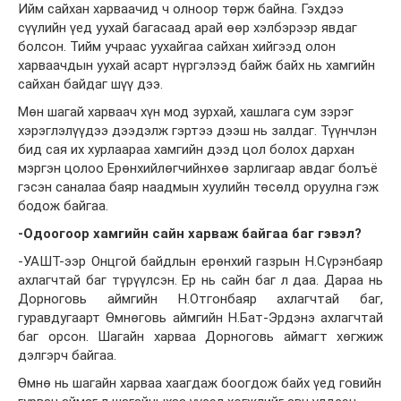
Ийм сайхан харваачид ч олноор төрж байна. Гэхдээ
сүүлийн үед уухай багасаад арай өөр хэлбэрээр явдаг
болсон. Тийм учраас уухайгаа сайхан хийгээд олон
харваачдын уухай асарт нүргэлээд байж байх нь хамгийн
сайхан байдаг шүү дээ.
Мөн шагай харваач хүн мод зурхай, хашлага сум зэрэг
хэрэглэлүүдээ дээдэлж гэртээ дээш нь залдаг. Түүнчлэн
бид сая их хурлаараа хамгийн дээд цол болох дархан
мэргэн цолоо Ерөнхийлөгчийнхөө зарлигаар авдаг болъё
гэсэн саналаа баяр наадмын хуулийн төсөлд оруулна гэж
бодож байгаа.
-Одоогоор хамгийн сайн харваж байгаа баг гэвэл?
-УАШТ-ээр Онцгой байдлын ерөнхий газрын Н.Сүрэнбаяр
ахлагчтай баг түрүүлсэн. Ер нь сайн баг л даа. Дараа нь
Дорноговь аймгийн Н.Отгонбаяр ахлагчтай баг,
гуравдугаарт Өмнөговь аймгийн Н.Бат-Эрдэнэ ахлагчтай
баг орсон. Шагайн харваа Дорноговь аймагт хөгжиж
дэлгэрч байгаа.
Өмнө нь шагайн харваа хаагдаж боогдож байх үед говийн