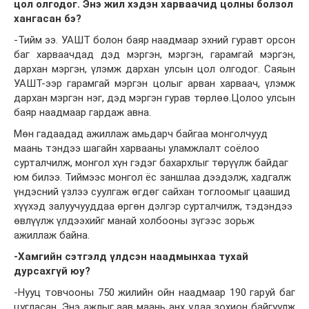
цол олгодог. Энэ жил хэдэн харваачид цолны болзол
хангасан бэ?
-Тийм ээ. УАШТ болон баяр наадмаар эхний гуравт орсон
баг харваачдад дэд мэргэн, мэргэн, гарамгай мэргэн,
дархан мэргэн, үлэмж дархан улсын цол олгодог. Саяын
УАШТ-ээр гарамгай мэргэн цолыг арван харваач, үлэмж
дархан мэргэн нэг, дэд мэргэн гурав төрлөө.Цолоо улсын
баяр наадмаар гардаж авна.
Мөн гадаадад ажиллаж амьдарч байгаа монголчууд
маань тэндээ шагайн харвааны уламжлалт соёлоо
сурталчилж, монгол хүн гэдэг бахархлыг төрүүлж байдаг
юм билээ. Тиймээс монгол ёс заншлаа дээдэлж, хадгалж
үндэсний үзлээ суулгаж өгдөг сайхан тоглоомыг цаашид
хүүхэд залуучууддаа өргөн дэлгэр сурталчилж, тэдэндээ
өвлүүлж үлдээхийг манай холбооны зүгээс зорьж
ажиллаж байна.
-Хамгийн сэтгэлд үлдсэн наадмынхаа тухай
дурсахгүй юу?
-Нууц товчооны 750 жилийн ойн наадмаар 190 гаруй баг
цугласан. Энэ ажлыг аав маань анх удаа зохион байгуулж