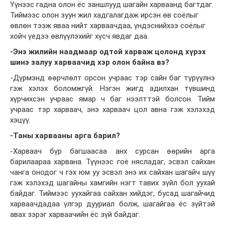
Үүнээс гадна олон ёс заншлууд шагайн харваанд багтдаг.
Тиймээс олон зуун жил хадгалагдаж ирсэн өв соёлыг
өвлөн тээж яваа нийт харваачдаа, үндэснийхээ соёлыг
хойч үедээ өвлүүлэхийг хүсч явдаг даа.
-Энэ жилийн наадмаар одтой харваж цолонд хүрэх
шинэ залуу харваачид хэр олон байна вэ?
-Дүрмэнд өөрчлөлт орсон учраас тэр сайн баг түрүүлнэ
гэж хэлэх боломжгүй. Нэгэн жигд адилхан түвшинд
хүрчихсэн учраас ямар ч баг нээлттэй болсон. Тийм
учраас тэр харваач, энэ харваач цол авна гэж хэлэхэд
хэцүү.
-Таны харвааны арга барил?
-Харваач бүр багшаасаа анх сурсан өөрийн арга
барилаараа харвана. Түүнээс гоё нясладаг, эсвэл сайхан
чанга онодог ч гэх юм уу эсвэл энэ их сайхан шагайч шүү
гэж хэлэхэд шагайны хамгийн нэгт тавих зүйл бол уухай
байдаг. Тиймээс уухайгаа сайхан хийдэг, бусад шагайчид
харваачдадаа үлгэр дууриал болж, шагайгаа ёс зүйтэй
авах зэрэг харваачийн ёс зүй байдаг.