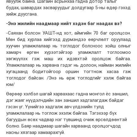
явуулж байна. Шагайн асрынхаа гадна дотор талыг
будах, шавардах засваруудыг долдугаар 5-ны өдөр гэхэд
хийж дуусгана.
-Энэ жилийн наадмаар нийт хэдэн баг наадах вэ?
-Саяхан болсон УАШТ-нд хот, аймгийн 70 баг оролцсон.
Мөн бид хурлаа хийгээд дүрмэндээ өөрчлөлт оруулаад
хуучин уламжлалаар нь тоглодог болсноос хойш олныг
хамарч өргөн хүрээтэйгээр уламжлалт тоглоомоо
хөгжүүлэх гэж маш их идэвхтэй оролцож байгаа.
Уламжлалаар нь харвана гэдэг нь долоон, найман жилийн
хугацаанд бодитойгоор оршин тогтнож хасаа гэж
тоглодог байсан. /Энэ нь өрж тоглодгийг хэлж байгаа
юм/
Өөрөөр хэлбэл шагай харвахаас гадна монгол ёс заншил,
дэг жаяг нүүдэлчдийн зан заншил хадгалагдаж байдаг
гэсэн үг. Үүнийгээ хадгалж авч үлдэхийн тулд
уламжлалаар нь тоглож эхэлж байгаа. Тэгэхээр бүх
багуудын өсөх чадвар нэг түвшинд очиж өрсөлдөөнтэй
болно. Баяр наадмаар шагайн харваанд оролцогчдод
насны хязгаар хамаарахгүй.