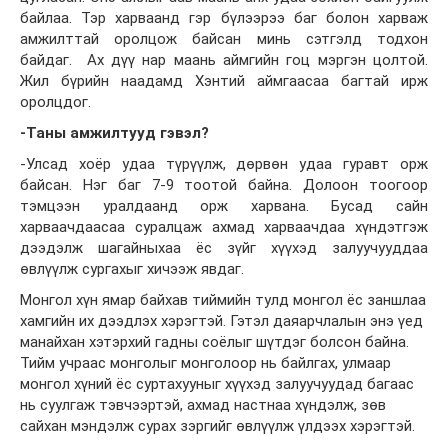
байлаа. Тэр харваанд гэр бүлээрээ баг болон харваж
амжилттай оролцож байсан минь сэтгэлд тодхон
байдаг. Ах дүү нар маань аймгийн гоц мэргэн цолтой.
Жил бүрийн наадамд Хэнтий аймгаасаа багтай ирж
оролцдог.
-Таны амжилтууд гэвэл?
-Улсад хоёр удаа түрүүлж, дөрвөн удаа гуравт орж
байсан. Нэг баг 7-9 тоотой байна. Долоон тоогоор
тэмцээн уралдаанд орж харвана. Бусад сайн
харваачдаасаа суралцаж ахмад харваачдаа хүндэтгэж
дээдэлж шагайныхаа ёс зүйг хүүхэд залуучууддаа
өвлүүлж сургахыг хичээж явдаг.
Монгол хүн ямар байхав тиймийн тулд монгол ёс заншлаа
хамгийн их дээдлэх хэрэгтэй. Гэтэл даяарчлалын энэ үед
манайхан хэтэрхий гадны соёлыг шүтдэг болсон байна.
Тийм учраас монголыг монголоор нь байлгах, улмаар
монгол хүний ёс суртахууныг хүүхэд залуучуудад багаас
нь суулгаж тэвчээртэй, ахмад настнаа хүндэлж, зөв
сайхан мэндэлж сурах зэргийг өвлүүлж үлдээх хэрэгтэй.