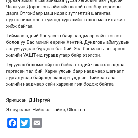
гурван аймаг л шагайныхаа үүсэл хөгжлийг авч үлдсэн.
Ялангуяа Дорноговь аймгийн шагайн салбар хорооны
дарга Отгонбаяр маш идэвх зүтгэлтэй шагайгаа
сурталчилж олон түмэнд хүргэхийн төлөө маш их ажил
хийж байгаа.
Тиймээс эдний баг улсын баяр наадмаар сайн тоглох
болов уу. Бас миний өөрийн Хэнтий, Дундговь аймгуудын
залуучуудаас бүрдсэн баг бий. Энэ баг маань өнгөрсөн
жилийн УАШТ-нд гуравдугаар байр эзэлсэн.
Түрүүлэх боломж ойрхон байсан хэдий ч жаахан алдаа
гаргасан тал бий. Харин улсын баяр наадмаар шагналт
зургадугаар байранд шалгарч үлдсэн. Тиймээс энэ
жилийн наадмаар сайн харвана гэж бодож байгаа.
Ярилцсан:
Д.Нэргүй
Эх сурвалж: Нийслэл таймс, Olloo.mn
Facebook
Twitter
Email