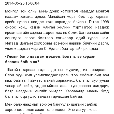
2014-06-25 15:06:04
Монгол зон олны минь дэнж хотойтол нааддаг монгол
наадам хаяанд ирлээ. Манайхан морь, бөх, сур харвааг
эрийн гурван наадам гэж нэрлэдэг байсан. Гэтэл 1998
оноос хойш хэдэн мянган жилийн тэртээгээс наадаж
ирсэн шагайн харваа дөрөв дэх нь болж багтсанаас хойш
сонгодог спорт болтлоо хөгжсөөр өдий хүрсэн юм.
Ингээд Шагайн холбооны ерөнхий нарийн бичгийн дарга,
үлэмж дархан мэргэн С. Эрдэнэбаатартай ярилцлаа.
-Улсын баяр наадам дөхлөө. Бэлтгэлээ хэрхэн
базааж байна вэ?
-Шагайн харвааг гадна дотны жуулчид их сонирхдог.
Олон зуун жил уламжлагдаж ирсэн том соёлыг бид авч
явж байгаа. Тиймээс манай харваачид бэлтгэл сургуулиа
чанартай хийж, үндэснийхээ дээл хувцсаараа жигдэрч,
баяр наадмын өнгийг чимдэг. Харваачид маань бүгд
бэлтгэл сургуулилтандаа гарчихсан байгаа.
Мөн баяр наадмыг зохион байгуулах шагайн салбар
хорооноос олон ажил төлөвлөсөн. Энэ дагуу ажлаа