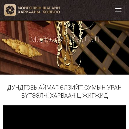
Toggl
navig
МЭДЭЭ МЭДЭЭЛЭЛ
ДУНДГОВЬ АЙМАГ, ӨЛЗИЙТ СУМЫН УРАН
БҮТЭЭЛЧ, ХАРВААЧ Ц.ЖИГЖИД