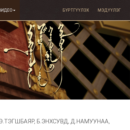
ВИДЕО
БҮРТГҮҮЛЭХ
МЭДҮҮЛЭГ
 Э.ТЭГШБАЯР, Б.ЭНХСУВД, Д.НАМУУНАА,