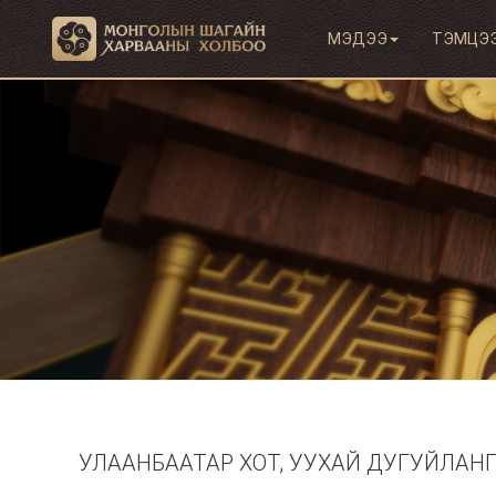
МЭДЭЭ
ТЭМЦЭ
УЛААНБААТАР ХОТ, УУХАЙ ДУГУЙЛАНГ