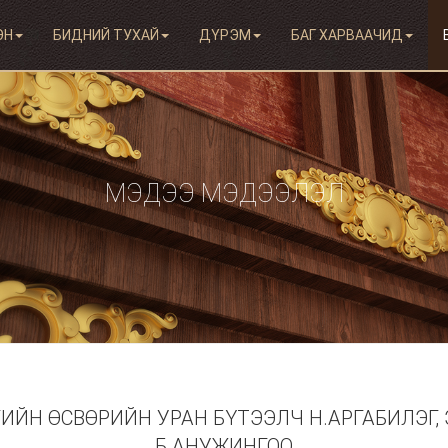
ЭН
БИДНИЙ ТУХАЙ
ДҮРЭМ
БАГ ХАРВААЧИД
МЭДЭЭ МЭДЭЭЛЭЛ
ИЙН ӨСВӨРИЙН УРАН БҮТЭЭЛЧ Н.АРГАБИЛЭГ,
Б.АНУЖИНГОО