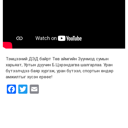
Тэмцээний ДЭД байрт Төв аймгийн Зуунмод сумын
харьяат, Уртын дуучин Б.Цэрэндагва шалгарлаа. Уран
бүтээлчдээ баяр хүргэж, уран бүтээл, спортын өндөр
амжилтыг хүсэн ерөөе!
Facebook
Twitter
Email