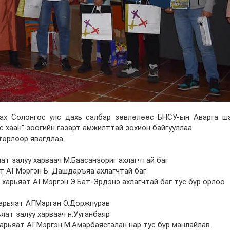
х Солонгос улс дахь салбар зөвлөлөөс БНСУ-ын Аварга шал
 хаан” зоогийн газарт амжилттай зохион байгууллаа.
 төрлөөр явагдлаа.
ат залуу харваач М.Баасанзориг ахлагчтай баг
ат АГМэргэн Б. Дашдаръяа ахлагчтай баг
 харьяат АГМэргэн Э.Бат-Эрдэнэ ахлагчтай баг тус бүр орлоо.
 харьяат АГМэргэн О.Доржпүрэв
яат залуу харваач н.Ууганбаяр
харьяат АГМэргэн М.Амарбаясгалан нар тус бүр манлайлав.