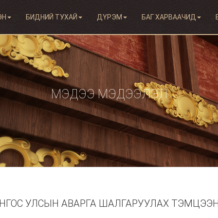
ЭН
БИДНИЙ ТУХАЙ
ДҮРЭМ
БАГ ХАРВААЧИД
МЭДЭЭ МЭДЭЭЛЭЛ
НГОС УЛСЫН АВАРГА ШАЛГАРУУЛАХ ТЭМЦЭЭН