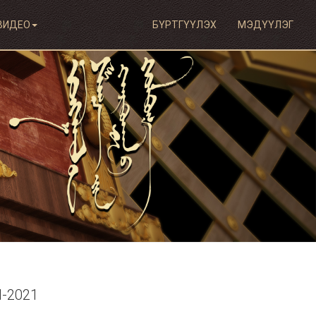
ВИДЕО
БҮРТГҮҮЛЭХ
МЭДҮҮЛЭГ
-2021