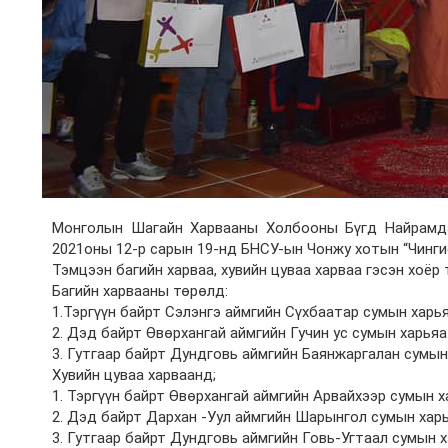
Монголын Шагайн Харвааны Холбооны Бүгд Найрамда
2021оны 12-р сарын 19-нд БНСУ-ын Чонжу хотын “Чингис
Тэмцээн багийн харваа, хувийн цуваа харваа гэсэн хоёр
Багийн харвааны төрөлд:
1.Тэргүүн байрт Сэлэнгэ аймгийн Сүхбаатар сумын харья
2. Дэд байрт Өвөрхангай аймгийн Гучин ус сумын харья
3. Гутгаар байрт Дундговь аймгийн Баянжаргалан сумын
Хувийн цуваа харваанд;
1. Тэргүүн байрт Өвөрхангай аймгийн Арвайхээр сумын
2. Дэд байрт Дархан -Уул аймгийн Шарынгол сумын харь
3. Гутгаар байрт Дундговь аймгийн Говь-Угтаал сумын 