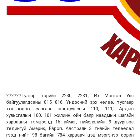
??????Тулгар төрийн 2230, 2231, Их Монгол Улс
байгуулагдсаны 815, 816, Үндэсний эрх чөлөө, тусгаар
тогтнолоо сэргээн мандуулсны 110, 111, Ардын
хувьсгалын 100, 101 жилийн ойн баяр наадмын шагайн
харвааны тэмцээнд 16 аймаг, нийслэлийн 9 дүүргээс
төдийгүй Америк, Европ, Австрали 3 тивийн төлөөлөл
гээд нийт 98 багийн 784 харваач цэц мэргэнээ сорин