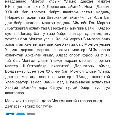
наадсанаас Монгол улсын Үлэмж дархан мэргэн
Б.Баттулга ахлагчтай Дорноговь аймгийн Номт Даншиг
ХХК-ий баг тэргүүн байрт шалгарч алтан медаль,
Г.Наранбат ахлагчтай Өвөрхангай аймгийн Гуа -Орд баг
дэд байрт шалгарч мөнгөн медаль, Аймгийн Гоц Мэргэн
Л.Батжаргал ахлагчтай Өвөрхангай аймгийн Баян – Өндөр
сумын Шонхор баг гутгаар байрт шалгарч хүрэл медаль
хүртсэн бол Монгол улсын Хошой мэргэн Б.Амгаланбаяр
ахлагчтай Хэнтий аймгийн Хан Хэнтий баг, Монгол улсын
Үлэмж дархан мэргэн, спортын мастер М.Ямааранз
ахлагчтай Архангай аймаг, Алдар спорт хороо, АПУ ХК
-ий баг, Монгол улсын Үлэмж дархан мэргэн, спортын
мастер Ш.Отгонбаяр ахлагчтай Дорноговь аймаг,
Болдтөмөр Ерөө гол ХХК -ий баг, Монгол улсын Үлэмж
дархан мэргэн, спортын мастер Л.Болд ахлагчтай
Улаанбаатар Төмөр Замын баг, Б.Түмэннасан ахлагчтай
Хэнтий аймгийн Бэрх багууд тусгай байрт тус тус
шалгарлаа.
Мөнх хөх тэнгэрийн доор Монгол шагайн харваа өнөд
дэлгэрэн хөгжих болтугай