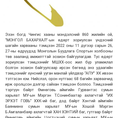
Эзэн богд Чингис хааны мэндэлсний 860 жилийн ой,
“МОНГОЛ БАХАРХАЛ”-ын өдөрт зориулсан үндэсний
шагайн харвааны тэмцээн 2022 оны 11 дүгээр сарын 26,
27-ны өдрүүдэд Монголын Буудлага Спортын холбооны
төв зааланд амжилттай зохион байгуулагдав. Тус өдөрт
зориулсан тэмцээнийг МШХХ-оос жил бүр уламжлал
болгон зохион байгуулсаар ирсэн бөгөөд энэ удаагийн
тэмцээнийг хүнсний ууган манлай үйлдвэр “АПУ” ХК ивээн
тэтгэсэн юм. Нийслэл, орон нутгаас 68 багийн харваачид
ирж оролцсон дэлгэр сайхан тэмцээн боллоо. Тэмцээний
тэргүүн байрт Өмнөговь аймгийн Гурвантэс сумын
харьяат МУ-ын Мэргэн Т.Сонинбаатар ахлагчтай “ИХ
ЭРХЭТ ГОВЬ” ХХК-ий баг, дэд байрт Хэнтий аймгийн
Баянмөнх сумын харьяат МУ-ын Хошой Мэргэн
Б.Амгаланбаяр ахлагчтай ХАН ХЭНТИЙ баг, гутгаар байрт
Өмнөговь аймгийн Цогтцэций сумын харьяат МУ-ын