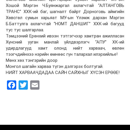
Хошой Мэргэн Ч.Буянжаргал ахлагчтай “АЛТАНГОВЬ
ТРАНС” ХХК-ий баг, шагналт байрт Дорноговь аймгийн
Хөвсгөл сумын харьяат МУ-ын Үлэмж дархан Мэргэн
Б.Баттулга ахлагчтай “НОМТ ДАНШИГ” ХХК-ий багууд
тус тус шалгарлаа.
Тэмцээний Ерөнхий ивээн тэтгэгчээр хамтран ажилласан
Хүнсний ууган манлай үйлдвэрлэгч “АПУ” ХК-ий
удирдлагууд хамт олонд нийт харваач, өвлөн
тээгчдийнхээ нэрийн өмнөөс гүн талархал илэрхийлье!
Мөнх хөх тэнгэрийн доор
Монгол шагайн харваа түгэн дэлгэрэх болтугай.
НИЙТ ХАРВААЧДАДАА САЙН САЙХНЫГ ХҮСЭН ЕРӨӨЕ!
Facebook
Twitter
Email