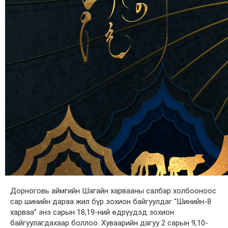
Дорноговь аймгийн Шагайн харвааны салбар холбооноос
сар шинийн дараа жил бүр зохион байгуулдаг “Шинийн-8
харваа” энэ сарын 18,19-ний өдрүүдэд зохион
байгуулагдахаар боллоо. Хуваарийн дагуу 2 сарын 9,10-