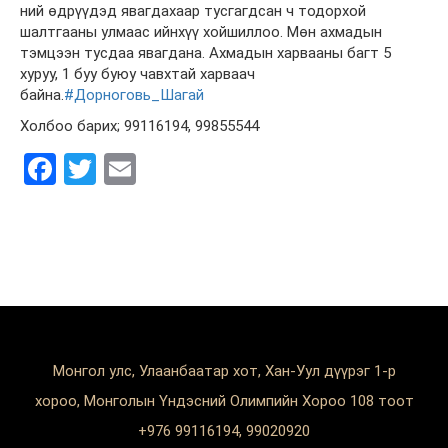
ний өдрүүдэд явагдахаар тусгагдсан ч тодорхой
шалтгааны улмаас ийнхүү хойшиллоо. Мөн ахмадын
тэмцээн тусдаа явагдана. Ахмадын харвааны багт 5
хуруу, 1 буу буюу чавхтай харваач
байна.
#Дорноговь_Шагай
Холбоо барих; 99116194, 99855544
Facebook
Twitter
Email
Монгол улс, Улаанбаатар хот, Хан-Уул дүүрэг 1-р
хороо, Монголын Үндэсний Олимпийн Хороо 108 тоот
+976 99116194, 99020920