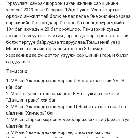
“Урвуулагч хэмээх шороон Гахай жилийн сар шинийн
харваа” 2019 оны 01 сарын 12нд Буянт-Ухаа спортын
ордонд амжилттай болж өндөрлөлөө.Энэ жилийн харваа
сар шинийн босгон дээр болсон ба насанд хүрэгчдийн
104 баг, ахмадын 20 баг оролцлоо. Тэмцээний хувьд
зохион байгуулалт сайтай , өргөн дэлгэр, өрсөлдөөнтэй
болж тэргүүн байруудаа тодрууллаа.Тэмцээний үеэр
Монголын шагайн харвааны холбоо 30 ахмад
харваачиддаа хүндэтгэл үзүүлж сар шинийн гарын бэлэг
гардууллаа.
Тэмцээнд
1. МУ-ын Үлэмж дархан мэргэн Л.Болд ахлагчтай УБТЗ-
ийн баг
2. Монгол улсын хошой мэргэн Б.Баттулга ахлагчтай
“Даншиг транс” ххк баг
3. МУ-ын Үлэмж дархан мэргэн Ц.Энхбат ахлагчтай Төв
аймгийн “Хийморь” баг
4. МУ-ын Дархан мэргэн Б.Бөхбаяр ахлагчтай Дархан-Уул
аймгийн баг
5. МУ-ын Үлэмж дархан мэргэн, Спортын мастер