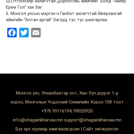
Ш.Отгонбаяр ахлагчтай Дорноговь аймгийн “Болд Төмөр
Ерөө Гол” ххк баг
6. Монгол улсын мэргэн н.Ганбат ахлагчтай Өвөрхангай
аймгийн “Алтан аргай” багууд тус тус шалгарлаа.
Facebook
Twitter
Email
Монгол улс, Улаанбаатар хот, Хан-Уул дүүрэг 1-р
хороо, Монголын Үндэсний Олимпийн Хороо 108 тоот
+976 99116194, 99020920
info@shagainkharvaa.mn support@shagainkharvaa.mn
Бүх эрх хуулиар хамгаалагдсан | Сайт хөгжүүлсэн