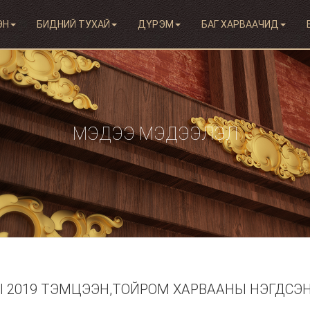
ЭН
БИДНИЙ ТУХАЙ
ДҮРЭМ
БАГ ХАРВААЧИД
МЭДЭЭ МЭДЭЭЛЭЛ
 2019 ТЭМЦЭЭН,ТОЙРОМ ХАРВААНЫ НЭГДСЭН