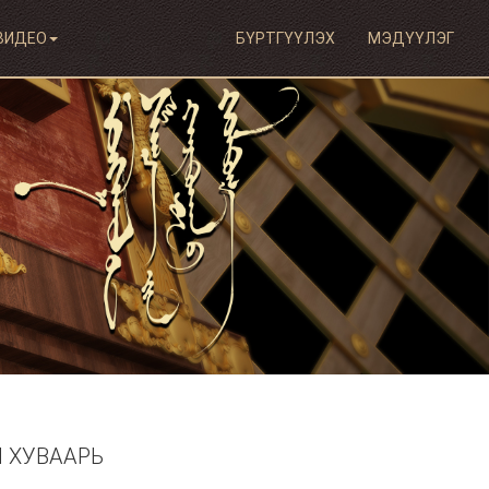
ВИДЕО
БҮРТГҮҮЛЭХ
МЭДҮҮЛЭГ
 ХУВААРЬ