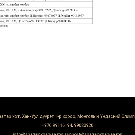
аатар хот, Хан-Уул дүүрэг 1-р хороо, Монголын Үндэсний Олим
+976 99116194, 99020920
info@shagainkharvaa.mn support@shagainkharvaa.mn