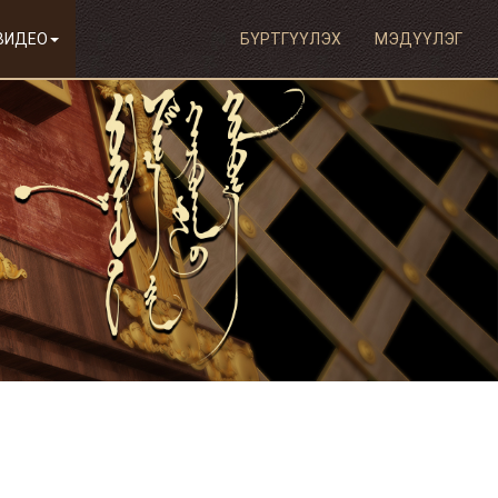
ВИДЕО
БҮРТГҮҮЛЭХ
МЭДҮҮЛЭГ