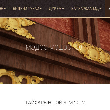
ЭН
БИДНИЙ ТУХАЙ
ДҮРЭМ
БАГ ХАРВААЧИД
МЭДЭЭ МЭДЭЭЛЭЛ
ТАЙХАРЫН ТОЙРОМ 2012