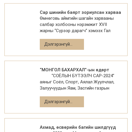
Сар шинийн баярт зориулсан харваа
Өмнөговь аймгийн шагайн харвааны
зохион байгуулагдлаа
салбар холбооны нэрэмжит XVII
жарны “Сүрээр дарагч” хэмээх Гал
морин жилийн сар шинийн баярт
зориулсан тэмцээн 3 өдрийн турш
Дэлгэрэнгүй...
ахмад, өсөвөр үе, ,насанд хүрэгчдийн
болон
“МОНГОЛ БАХАРХАЛ”-ын өдөрт
“СОЁЛЫН БҮТЭЭЛЧ САР-2024”
зориулсан үндэсний шагайн
аяныг Соёл, Спорт, Аялал Жуулчлал,
харвааны уламжлалт тэмцээн болж
Залуучуудын Яам, Засгийн газрын
өндөрлөв.
хэрэгжүүлэгч агентлаг Соёл, Урлагийн
Газар, Засгийн газрын тохируулагч
Дэлгэрэнгүй...
агентлаг Биеийн Тамир, Спо
Ахмад, өсвөрийн багийн шилдгүүд