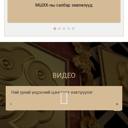
МШХХ-ны салбар зөвлөлүүд
ВИДЕО
Най уухай үндэсний цэнгээнт нэвтрүүлэг
<
>