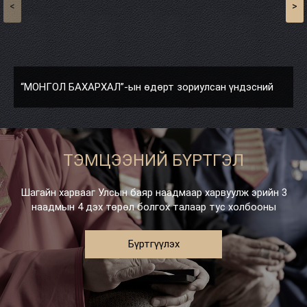
<
>
“МОНГОЛ БАХАРХАЛ”-ын өдөрт зориулсан үндэсний
шагайн харвааны уламжлалт тэмцээн болж өндөрлөв.
ТЭМЦЭЭНИЙ БҮРТГЭЛ
Шагайн харвааг Улсын баяр наадмаар харвуулж эрийн 3
наадмын 4 дэх төрөл болгох талаар тус холбооны
удирдлагууд хөөцөлдөж тэр үеийн МУ-ын ерөнхийлөгч
Н.Багабандийн туслахаар нь дамжуулан хүсэлт
Бүртгүүлэх
гаргасаныг ерөнхийлөгч Н.Багабанди зөвшөөрснөөр анх
удаа улсын баяр наадмын хөтөлбөрт орсон түүхтэй. Тэр
үед Төв цэнгэлдэхэд шагай харвах бэлэн байргүйгээс
наадмын анхны тэмцээнийг Хан-Уул дүүрэг дахь