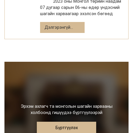
2023 оны Монгол төрийн наадам
07 дугаар сарын 06-ны өдөр үндэсний
шагайн харваагаар эхэлсэн бөгөөд
Тулгар төрийн 2232, Их Монгол Улс
байгуулагдсаны 817, Үндэсний эрх
Дэлгэрэнгүй...
чөлөө, тусгаар тогтноло
Эрхэм ахлагч та монголын шагайн харвааны
холбоонд гишүүдээ бүртгүүлээрэй
Бүртгүүлэх