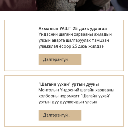
Ээрмэлийн үйлдвэрийн БТ-ийн зааланд явуулж байсан
юм.
Ахмадын УАШТ 25 дахь удаагаа
Үндэсний шагайн харвааны ахмадын
зохион байгуулагдлаа
улсын аварга шалгаруулах тэмцээн
уламжлал ёсоор 25 дахь жилдээ
зохион байгуулагдаж, 28 багийн 200
гаруй ахмад харваач оролцож, багийн
Дэлгэрэнгүй...
болон хувийн цуваа харвааны төр
“Шагайн уухай” уртын дууны
Монголын Үндэсний шагайн харвааны
тэмцээн зохион байгуулагдлаа
холбооны нэрэмжит “Шагайн уухай”
уртын дуу дуулаачдын улсын
анхдугаар уралдаан хоёр өдрийн турш
амжилттай зохион байгуулагдаж
Дэлгэрэнгүй...
өндөрлөлөө.