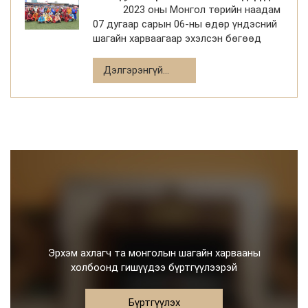
2023 оны Монгол төрийн наадам
07 дугаар сарын 06-ны өдөр үндэсний
шагайн харваагаар эхэлсэн бөгөөд
Тулгар төрийн 2232, Их Монгол Улс
байгуулагдсаны 817, Үндэсний эрх
Дэлгэрэнгүй...
чөлөө, тусгаар тогтноло
Эрхэм ахлагч та монголын шагайн харвааны
холбоонд гишүүдээ бүртгүүлээрэй
Бүртгүүлэх