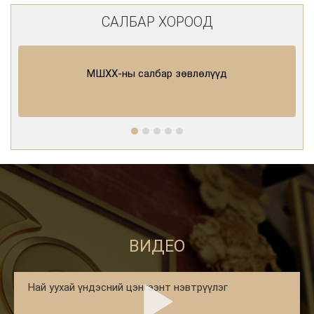
САЛБАР ХОРООД
МШХХ-ны салбар зөвлөлүүд
ВИДЕО
Най уухай үндэсний цэнгээнт нэвтрүүлэг