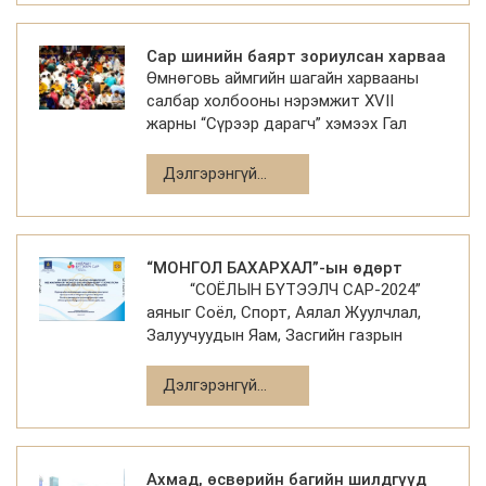
Сар шинийн баярт зориулсан харваа
Өмнөговь аймгийн шагайн харвааны
зохион байгуулагдлаа
салбар холбооны нэрэмжит XVII
жарны “Сүрээр дарагч” хэмээх Гал
морин жилийн сар шинийн баярт
зориулсан тэмцээн 3 өдрийн турш
Дэлгэрэнгүй...
ахмад, өсөвөр үе, ,насанд хүрэгчдийн
болон
“МОНГОЛ БАХАРХАЛ”-ын өдөрт
“СОЁЛЫН БҮТЭЭЛЧ САР-2024”
зориулсан үндэсний шагайн
аяныг Соёл, Спорт, Аялал Жуулчлал,
харвааны уламжлалт тэмцээн болж
Залуучуудын Яам, Засгийн газрын
өндөрлөв.
хэрэгжүүлэгч агентлаг Соёл, Урлагийн
Газар, Засгийн газрын тохируулагч
Дэлгэрэнгүй...
агентлаг Биеийн Тамир, Спо
Ахмад, өсвөрийн багийн шилдгүүд