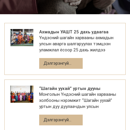
Ээрмэлийн үйлдвэрийн БТ-ийн зааланд явуулж байсан
юм.
Ахмадын УАШТ 25 дахь удаагаа
Үндэсний шагайн харвааны ахмадын
зохион байгуулагдлаа
улсын аварга шалгаруулах тэмцээн
уламжлал ёсоор 25 дахь жилдээ
зохион байгуулагдаж, 28 багийн 200
гаруй ахмад харваач оролцож, багийн
Дэлгэрэнгүй...
болон хувийн цуваа харвааны төр
“Шагайн уухай” уртын дууны
Монголын Үндэсний шагайн харвааны
тэмцээн зохион байгуулагдлаа
холбооны нэрэмжит “Шагайн уухай”
уртын дуу дуулаачдын улсын
анхдугаар уралдаан хоёр өдрийн турш
амжилттай зохион байгуулагдаж
Дэлгэрэнгүй...
өндөрлөлөө.