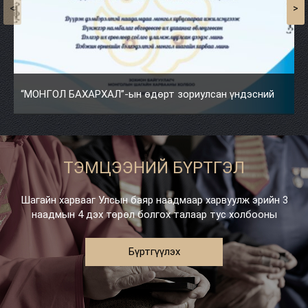
<
>
“МОНГОЛ БАХАРХАЛ”-ын өдөрт зориулсан үндэсний
шагайн харвааны уламжлалт тэмцээн болж өндөрлөв.
ТЭМЦЭЭНИЙ БҮРТГЭЛ
Шагайн харвааг Улсын баяр наадмаар харвуулж эрийн 3
наадмын 4 дэх төрөл болгох талаар тус холбооны
удирдлагууд хөөцөлдөж тэр үеийн МУ-ын ерөнхийлөгч
Н.Багабандийн туслахаар нь дамжуулан хүсэлт
Бүртгүүлэх
гаргасаныг ерөнхийлөгч Н.Багабанди зөвшөөрснөөр анх
удаа улсын баяр наадмын хөтөлбөрт орсон түүхтэй. Тэр
үед Төв цэнгэлдэхэд шагай харвах бэлэн байргүйгээс
наадмын анхны тэмцээнийг Хан-Уул дүүрэг дахь